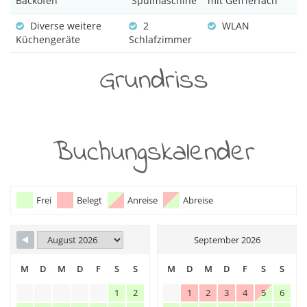
Backofen
Spülmaschine
mit Gefrierfach
Diverse weitere
2
WLAN
Küchengeräte
Schlafzimmer
Grundriss
Buchungskalender
Frei
Belegt
Anreise
Abreise
September 2026
M
D
M
D
F
S
S
M
D
M
D
F
S
S
1
2
1
2
3
4
5
6