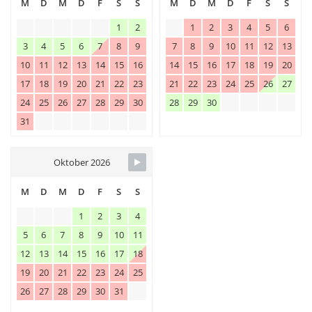
M
D
M
D
F
S
S
M
D
M
D
F
S
S
1
2
1
2
3
4
5
6
3
4
5
6
7
8
9
7
8
9
10
11
12
13
10
11
12
13
14
15
16
14
15
16
17
18
19
20
17
18
19
20
21
22
23
21
22
23
24
25
26
27
24
25
26
27
28
29
30
28
29
30
31
Oktober 2026
M
D
M
D
F
S
S
1
2
3
4
5
6
7
8
9
10
11
12
13
14
15
16
17
18
19
20
21
22
23
24
25
26
27
28
29
30
31